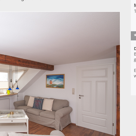
1
D
B
g