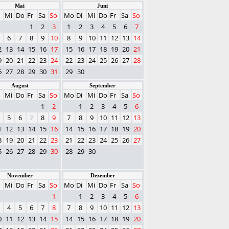
Mai
Juni
Mi
Do
Fr
Sa
So
Mo
Di
Mi
Do
Fr
Sa
So
1
2
3
1
2
3
4
5
6
7
6
7
8
9
10
8
9
10
11
12
13
14
2
13
14
15
16
17
15
16
17
18
19
20
21
9
20
21
22
23
24
22
23
24
25
26
27
28
6
27
28
29
30
31
29
30
August
September
Mi
Do
Fr
Sa
So
Mo
Di
Mi
Do
Fr
Sa
So
1
2
1
2
3
4
5
6
5
6
7
8
9
7
8
9
10
11
12
13
1
12
13
14
15
16
14
15
16
17
18
19
20
8
19
20
21
22
23
21
22
23
24
25
26
27
5
26
27
28
29
30
28
29
30
November
Dezember
Mi
Do
Fr
Sa
So
Mo
Di
Mi
Do
Fr
Sa
So
1
1
2
3
4
5
6
4
5
6
7
8
7
8
9
10
11
12
13
0
11
12
13
14
15
14
15
16
17
18
19
20