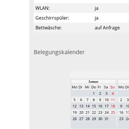
WLAN:
ja
Geschirrspüler:
ja
Bettwäsche:
auf Anfrage
Belegungskalender
Januar
Mo
Di
Mi
Do
Fr
Sa
So
Mo
Di
1
2
3
4
5
6
7
8
9
10
11
2
3
12
13
14
15
16
17
18
9
1
19
20
21
22
23
24
25
16
1
26
27
28
29
30
31
23
2